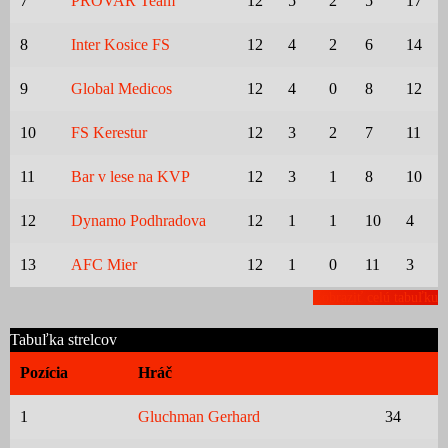
7
PROVAR Team
12
5
2
5
17
8
Inter Kosice FS
12
4
2
6
14
9
Global Medicos
12
4
0
8
12
10
FS Kerestur
12
3
2
7
11
11
Bar v lese na KVP
12
3
1
8
10
12
Dynamo Podhradova
12
1
1
10
4
13
AFC Mier
12
1
0
11
3
Zobraziť celú tabuľku
Tabuľka strelcov
Pozícia
Hráč
1
Gluchman Gerhard
34