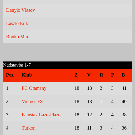
Danylo Vlasov
Laszlo Erik
Boňko Miro
Nadstavba 1-7
Poz
Klub
Z
V
R
P
B
1
FC Otamany
18
13
2
3
41
2
Viernes FS
18
13
1
4
40
3
Ivanstav Lazo-Plazo
18
12
2
4
38
4
Turkon
18
11
3
4
36