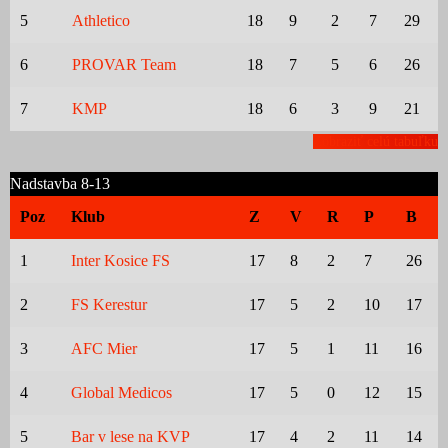
5
Athletico
18
9
2
7
29
6
PROVAR Team
18
7
5
6
26
7
KMP
18
6
3
9
21
Zobraziť celú tabuľku
Nadstavba 8-13
Poz
Klub
Z
V
R
P
B
1
Inter Kosice FS
17
8
2
7
26
2
FS Kerestur
17
5
2
10
17
3
AFC Mier
17
5
1
11
16
4
Global Medicos
17
5
0
12
15
5
Bar v lese na KVP
17
4
2
11
14