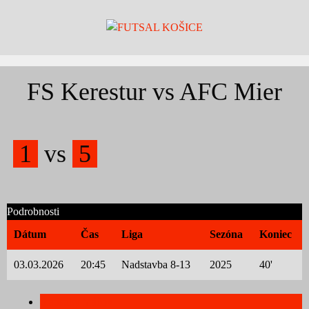
Skip
to
content
FS Kerestur vs AFC Mier
1
vs
5
Podrobnosti
Dátum
Čas
Liga
Sezóna
Koniec
03.03.2026
20:45
Nadstavba 8-13
2025
40'
Štatistiky hráčov