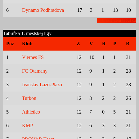
6
Dynamo Podhradova
17
3
1
13
10
Zobraziť celú tabuľku
Tabuľka 1. mestskej ligy
Poz
Klub
Z
V
R
P
B
1
Viernes FS
12
10
1
1
31
2
FC Otamany
12
9
1
2
28
3
Ivanstav Lazo-Plazo
12
9
1
2
28
4
Turkon
12
8
2
2
26
5
Athletico
12
7
0
5
21
6
KMP
12
6
3
3
21