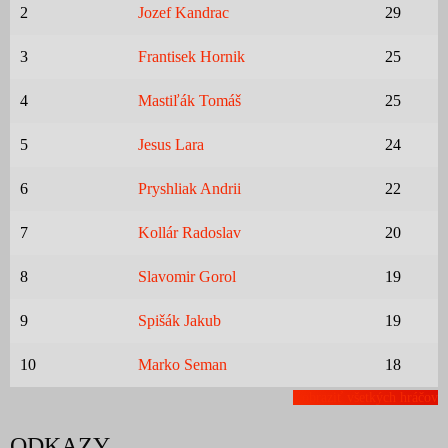
2
Jozef Kandrac
29
3
Frantisek Hornik
25
4
Mastiľák Tomáš
25
5
Jesus Lara
24
6
Pryshliak Andrii
22
7
Kollár Radoslav
20
8
Slavomir Gorol
19
9
Spišák Jakub
19
10
Marko Seman
18
Zobraziť všetkých hráčov
ODKAZY