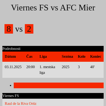
Viernes FS vs AFC Mier
8
vs
2
Podrobnosti
Dátum
Čas
Liga
Sezóna
Kolo
Koniec
03.11.2025
20:00
1. mestska
2025
3
40'
liga
Štatistiky hráčov
Viernes FS
Raul de la Riva Ortiz