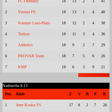
1
FC Otamany
18
13
2
3
41
2
Viernes FS
18
13
1
4
40
3
Ivanstav Lazo-Plazo
18
12
2
4
38
4
Turkon
18
11
3
4
36
5
Athletico
18
9
2
7
29
6
PROVAR Team
18
7
5
6
26
7
KMP
18
6
3
9
21
Zobraziť celú tabuľku
Nadstavba 8-13
Poz
Klub
Z
V
R
P
B
1
Inter Kosice FS
17
8
2
7
26