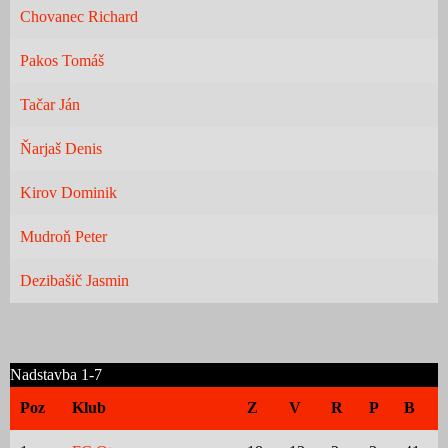
Chovanec Richard
Pakos Tomáš
Tačar Ján
Ňarjaš Denis
Kirov Dominik
Mudroň Peter
Dezibašič Jasmin
Nadstavba 1-7
Poz
Klub
Z
V
R
P
B