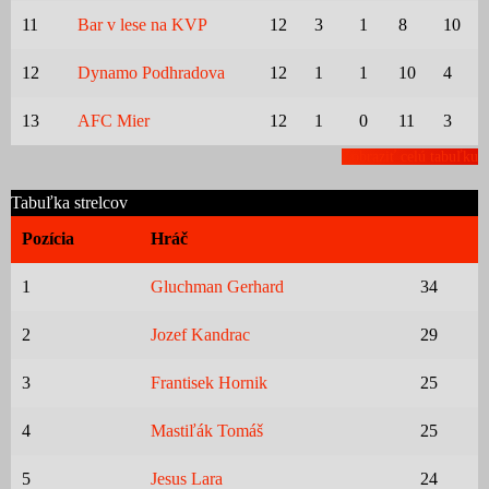
11
Bar v lese na KVP
12
3
1
8
10
12
Dynamo Podhradova
12
1
1
10
4
13
AFC Mier
12
1
0
11
3
Zobraziť celú tabuľku
Tabuľka strelcov
Pozícia
Hráč
1
Gluchman Gerhard
34
2
Jozef Kandrac
29
3
Frantisek Hornik
25
4
Mastiľák Tomáš
25
5
Jesus Lara
24