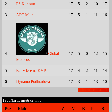
2
FS Kerestur
17
5
2
10
17
3
AFC Mier
17
5
1
11
16
4
Global
17
5
0
12
15
Medicos
5
Bar v lese na KVP
17
4
2
11
14
6
Dynamo Podhradova
17
3
1
13
10
Zobraziť celú tabuľku
Tabuľka 1. mestskej ligy
Poz
Klub
Z
V
R
P
B