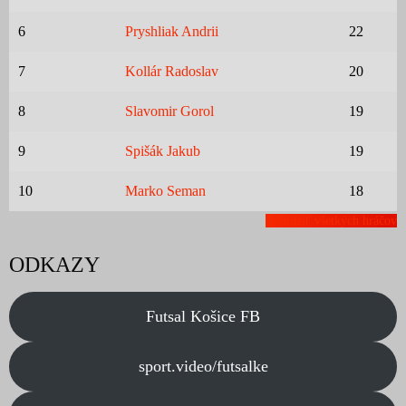
6
Pryshliak Andrii
22
7
Kollár Radoslav
20
8
Slavomir Gorol
19
9
Spišák Jakub
19
10
Marko Seman
18
Zobraziť všetkých hráčov
ODKAZY
Futsal Košice FB
sport.video/futsalke