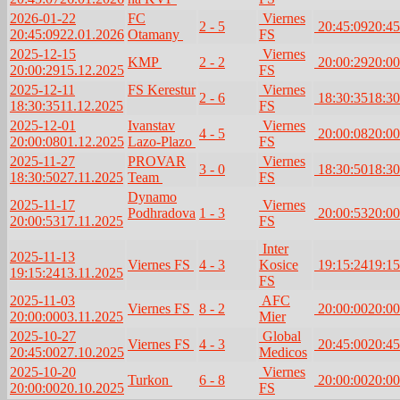
2026-01-22
FC
Viernes
2 - 5
20:45:09
20:45
20:45:09
22.01.2026
Otamany
FS
2025-12-15
Viernes
KMP
2 - 2
20:00:29
20:00
20:00:29
15.12.2025
FS
2025-12-11
FS Kerestur
Viernes
2 - 6
18:30:35
18:30
18:30:35
11.12.2025
FS
2025-12-01
Ivanstav
Viernes
4 - 5
20:00:08
20:00
20:00:08
01.12.2025
Lazo-Plazo
FS
2025-11-27
PROVAR
Viernes
3 - 0
18:30:50
18:30
18:30:50
27.11.2025
Team
FS
Dynamo
2025-11-17
Viernes
Podhradova
1 - 3
20:00:53
20:00
20:00:53
17.11.2025
FS
Inter
2025-11-13
Viernes FS
4 - 3
Kosice
19:15:24
19:15
19:15:24
13.11.2025
FS
2025-11-03
AFC
Viernes FS
8 - 2
20:00:00
20:00
20:00:00
03.11.2025
Mier
2025-10-27
Global
Viernes FS
4 - 3
20:45:00
20:45
20:45:00
27.10.2025
Medicos
2025-10-20
Viernes
Turkon
6 - 8
20:00:00
20:00
20:00:00
20.10.2025
FS