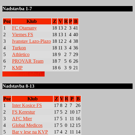
Nadstavba 1-7
Poz
Klub
Z
V
R
P
B
1
FC Otamany
18
13
2
3
41
2
Viernes FS
18
13
1
4
40
3
Ivanstav Lazo-Plazo
18
12
2
4
38
4
Turkon
18
11
3
4
36
5
Athletico
18
9
2
7
29
6
PROVAR Team
18
7
5
6
26
7
KMP
18
6
3
9
21
Zobraziť celú tabuľku
Nadstavba 8-13
Poz
Klub
Z
V
R
P
B
1
Inter Kosice FS
17
8
2
7
26
2
FS Kerestur
17
5
2
10
17
3
AFC Mier
17
5
1
11
16
4
Global Medicos
17
5
0
12
15
5
Bar v lese na KVP
17
4
2
11
14