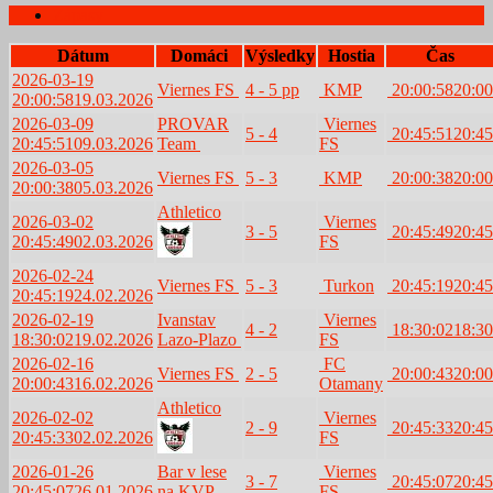
Zápasy
Dátum
Domáci
Výsledky
Hostia
Čas
2026-03-19
Viernes FS
4 - 5 pp
KMP
20:00:58
20:00
20:00:58
19.03.2026
2026-03-09
PROVAR
Viernes
5 - 4
20:45:51
20:45
20:45:51
09.03.2026
Team
FS
2026-03-05
Viernes FS
5 - 3
KMP
20:00:38
20:00
20:00:38
05.03.2026
Athletico
2026-03-02
Viernes
3 - 5
20:45:49
20:45
20:45:49
02.03.2026
FS
2026-02-24
Viernes FS
5 - 3
Turkon
20:45:19
20:45
20:45:19
24.02.2026
2026-02-19
Ivanstav
Viernes
4 - 2
18:30:02
18:30
18:30:02
19.02.2026
Lazo-Plazo
FS
2026-02-16
FC
Viernes FS
2 - 5
20:00:43
20:00
20:00:43
16.02.2026
Otamany
Athletico
2026-02-02
Viernes
2 - 9
20:45:33
20:45
20:45:33
02.02.2026
FS
2026-01-26
Bar v lese
Viernes
3 - 7
20:45:07
20:45
20:45:07
26.01.2026
na KVP
FS