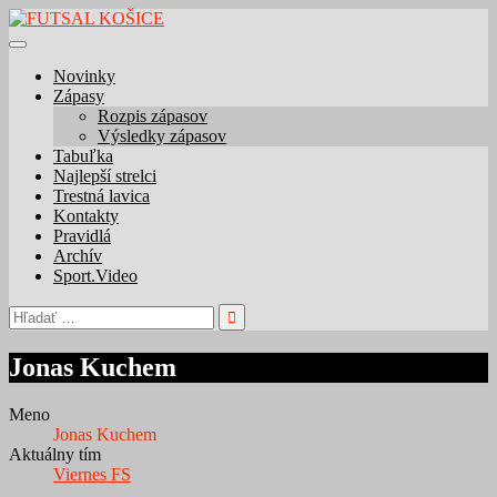
Skip
to
content
Novinky
Zápasy
Rozpis zápasov
Výsledky zápasov
Tabuľka
Najlepší strelci
Trestná lavica
Kontakty
Pravidlá
Archív
Sport.Video
Hľadať:
Jonas Kuchem
Meno
Jonas Kuchem
Aktuálny tím
Viernes FS