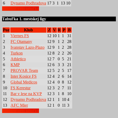
6
Dynamo Podhradova
17
3
1
13
10
Zobraziť celú tabuľku
Tabuľka 1. mestskej ligy
Poz
Klub
Z
V
R
P
B
1
Viernes FS
12
10
1
1
31
2
FC Otamany
12
9
1
2
28
3
Ivanstav Lazo-Plazo
12
9
1
2
28
4
Turkon
12
8
2
2
26
5
Athletico
12
7
0
5
21
6
KMP
12
6
3
3
21
7
PROVAR Team
12
5
2
5
17
8
Inter Kosice FS
12
4
2
6
14
9
Global Medicos
12
4
0
8
12
10
FS Kerestur
12
3
2
7
11
11
Bar v lese na KVP
12
3
1
8
10
12
Dynamo Podhradova
12
1
1
10
4
13
AFC Mier
12
1
0
11
3
Zobraziť celú tabuľku