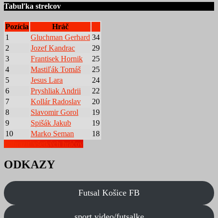
Tabuľka strelcov
Pozícia
Hráč
1
Gluchman Gerhard
34
2
Jozef Kandrac
29
3
Frantisek Hornik
25
4
Mastiľák Tomáš
25
5
Jesus Lara
24
6
Pryshliak Andrii
22
7
Kollár Radoslav
20
8
Slavomir Gorol
19
9
Spišák Jakub
19
10
Marko Seman
18
Zobraziť všetkých hráčov
ODKAZY
Futsal Košice FB
sport.video/futsalke