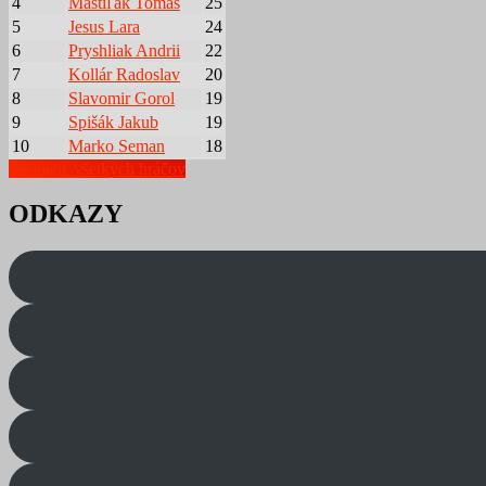
4
Mastiľák Tomáš
25
5
Jesus Lara
24
6
Pryshliak Andrii
22
7
Kollár Radoslav
20
8
Slavomir Gorol
19
9
Spišák Jakub
19
10
Marko Seman
18
Zobraziť všetkých hráčov
ODKAZY