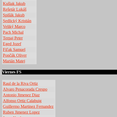
Kušiak Jakub
Rešetár Lukáš
Spišák Jakub
Sedlický Kristián
Veliký Marco
Pach Michal
Terpaj Peter
Eged Jozef
Fiľak Samuel
Pončák Oliver
Marián Matej
Viernes FS
Raul de la Riva Ortiz
Alvaro Penacorada Crespo
Antonio Jimenez Diaz
Alfonso Ortiz Calabuig
Guillermo Martinez Fernandez
Ruben Jimenez Lopez