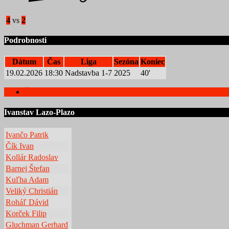
4
vs
2
Podrobnosti
Dátum
Čas
Liga
Sezóna
Koniec
19.02.2026
18:30
Nadstavba 1-7
2025
40'
Štatistiky hráčov
Ivanstav Lazo-Plazo
Ivančo Patrik
Čík Ivan
Kollár Radoslav
Barnej Štefan
Kuľha Adam
Veliký Christián
Roháľ Dávid
Korček Filip
Gluchman Gerhard