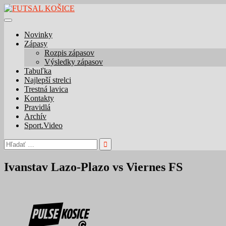
Skip
to
content
Novinky
Zápasy
Rozpis zápasov
Výsledky zápasov
Tabuľka
Najlepší strelci
Trestná lavica
Kontakty
Pravidlá
Archív
Sport.Video
Hľadať:
Ivanstav Lazo-Plazo vs Viernes FS