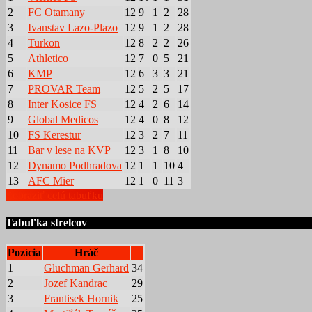
2
FC Otamany
12
9
1
2
28
3
Ivanstav Lazo-Plazo
12
9
1
2
28
4
Turkon
12
8
2
2
26
5
Athletico
12
7
0
5
21
6
KMP
12
6
3
3
21
7
PROVAR Team
12
5
2
5
17
8
Inter Kosice FS
12
4
2
6
14
9
Global Medicos
12
4
0
8
12
10
FS Kerestur
12
3
2
7
11
11
Bar v lese na KVP
12
3
1
8
10
12
Dynamo Podhradova
12
1
1
10
4
13
AFC Mier
12
1
0
11
3
Zobraziť celú tabuľku
Tabuľka strelcov
Pozícia
Hráč
1
Gluchman Gerhard
34
2
Jozef Kandrac
29
3
Frantisek Hornik
25