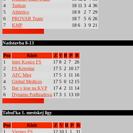
4
Turkon
18
11
3
4
36
5
Athletico
18
9
2
7
29
6
PROVAR Team
18
7
5
6
26
7
KMP
18
6
3
9
21
Zobraziť celú tabuľku
Nadstavba 8-13
Poz
Klub
Z
V
R
P
B
1
Inter Kosice FS
17
8
2
7
26
2
FS Kerestur
17
5
2
10
17
3
AFC Mier
17
5
1
11
16
4
Global Medicos
17
5
0
12
15
5
Bar v lese na KVP
17
4
2
11
14
6
Dynamo Podhradova
17
3
1
13
10
Zobraziť celú tabuľku
Tabuľka 1. mestskej ligy
Poz
Klub
Z
V
R
P
B
1
Viernes FS
12
10
1
1
31