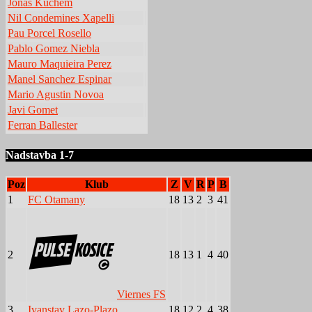
Jonas Kuchem
Nil Condemines Xapelli
Pau Porcel Rosello
Pablo Gomez Niebla
Mauro Maquieira Perez
Manel Sanchez Espinar
Mario Agustin Novoa
Javi Gomet
Ferran Ballester
Nadstavba 1-7
Poz
Klub
Z
V
R
P
B
1
FC Otamany
18
13
2
3
41
2
18
13
1
4
40
Viernes FS
3
Ivanstav Lazo-Plazo
18
12
2
4
38