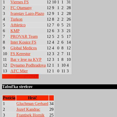
1
Viernes FS
12
10
1
1
31
2
FC Otamany
12
9
1
2
28
3
Ivanstav Lazo-Plazo
12
9
1
2
28
4
Turkon
12
8
2
2
26
5
Athletico
12
7
0
5
21
6
KMP
12
6
3
3
21
7
PROVAR Team
12
5
2
5
17
8
Inter Kosice FS
12
4
2
6
14
9
Global Medicos
12
4
0
8
12
10
FS Kerestur
12
3
2
7
11
11
Bar v lese na KVP
12
3
1
8
10
12
Dynamo Podhradova
12
1
1
10
4
13
AFC Mier
12
1
0
11
3
Zobraziť celú tabuľku
Tabuľka strelcov
Pozícia
Hráč
1
Gluchman Gerhard
34
2
Jozef Kandrac
29
3
Frantisek Hornik
25