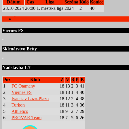
Dátum
Čas
Liga
Sezóna
Kolo
Koniec
28.10.2024
20:00
1. mestska liga
2024
2
40'
Štatistiky hráčov
Viernes FS
Sklenárstvo Betty
Nadstavba 1-7
Poz
Klub
Z
V
R
P
B
1
FC Otamany
18
13
2
3
41
2
Viernes FS
18
13
1
4
40
3
Ivanstav Lazo-Plazo
18
12
2
4
38
4
Turkon
18
11
3
4
36
5
Athletico
18
9
2
7
29
6
PROVAR Team
18
7
5
6
26