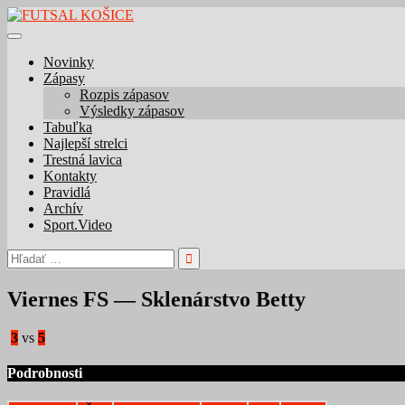
Skip
to
content
Novinky
Zápasy
Rozpis zápasov
Výsledky zápasov
Tabuľka
Najlepší strelci
Trestná lavica
Kontakty
Pravidlá
Archív
Sport.Video
Hľadať:
Viernes FS — Sklenárstvo Betty
3
vs
5
Podrobnosti