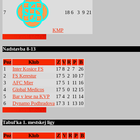
7
18
6
3
9
21
KMP
Zobraziť celú tabuľku
Nadstavba 8-13
Poz
Klub
Z
V
R
P
B
1
Inter Kosice FS
17
8
2
7
26
2
FS Kerestur
17
5
2
10
17
3
AFC Mier
17
5
1
11
16
4
Global Medicos
17
5
0
12
15
5
Bar v lese na KVP
17
4
2
11
14
6
Dynamo Podhradova
17
3
1
13
10
Zobraziť celú tabuľku
Tabuľka 1. mestskej ligy
Poz
Klub
Z
V
R
P
B