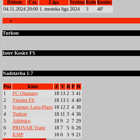
Dátum
Čas
Liga
Sezóna
Kolo
Koniec
04.11.2024
20:00
1. mestska liga
2024
3
40'
Štatistiky hráčov
Turkon
Inter Kosice FS
Nadstavba 1-7
Poz
Klub
Z
V
R
P
B
1
FC Otamany
18
13
2
3
41
2
Viernes FS
18
13
1
4
40
3
Ivanstav Lazo-Plazo
18
12
2
4
38
4
Turkon
18
11
3
4
36
5
Athletico
18
9
2
7
29
6
PROVAR Team
18
7
5
6
26
7
KMP
18
6
3
9
21