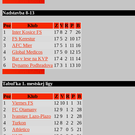
Zobraziť celú tabuľku
Nadstavba 8-13
Poz
Klub
Z
V
R
P
B
1
Inter Kosice FS
17
8
2
7
26
2
FS Kerestur
17
5
2
10
17
3
AFC Mier
17
5
1
11
16
4
Global Medicos
17
5
0
12
15
5
Bar v lese na KVP
17
4
2
11
14
6
Dynamo Podhradova
17
3
1
13
10
Zobraziť celú tabuľku
Tabuľka 1. mestskej ligy
Poz
Klub
Z
V
R
P
B
1
Viernes FS
12
10
1
1
31
2
FC Otamany
12
9
1
2
28
3
Ivanstav Lazo-Plazo
12
9
1
2
28
4
Turkon
12
8
2
2
26
5
Athletico
12
7
0
5
21