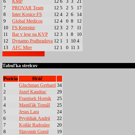
6
KMP
12
6
3
3
21
7
PROVAR Team
12
5
2
5
17
8
Inter Kosice FS
12
4
2
6
14
9
Global Medicos
12
4
0
8
12
10
FS Kerestur
12
3
2
7
11
11
Bar v lese na KVP
12
3
1
8
10
12
Dynamo Podhradova
12
1
1
10
4
13
AFC Mier
12
1
0
11
3
Zobraziť celú tabuľku
Tabuľka strelcov
Pozícia
Hráč
1
Gluchman Gerhard
34
2
Jozef Kandrac
29
3
Frantisek Hornik
25
4
Mastiľák Tomáš
25
5
Jesus Lara
24
6
Pryshliak Andrii
22
7
Kollár Radoslav
20
8
Slavomir Gorol
19