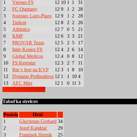
1
Viernes FS
12
10
1
1
31
2
FC Otamany
12
9
1
2
28
3
Ivanstav Lazo-Plazo
12
9
1
2
28
4
Turkon
12
8
2
2
26
5
Athletico
12
7
0
5
21
6
KMP
12
6
3
3
21
7
PROVAR Team
12
5
2
5
17
8
Inter Kosice FS
12
4
2
6
14
9
Global Medicos
12
4
0
8
12
10
FS Kerestur
12
3
2
7
11
11
Bar v lese na KVP
12
3
1
8
10
12
Dynamo Podhradova
12
1
1
10
4
13
AFC Mier
12
1
0
11
3
Zobraziť celú tabuľku
Tabuľka strelcov
Pozícia
Hráč
1
Gluchman Gerhard
34
2
Jozef Kandrac
29
3
Frantisek Hornik
25