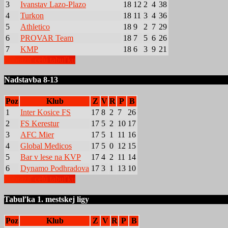
3
Ivanstav Lazo-Plazo
18
12
2
4
38
4
Turkon
18
11
3
4
36
5
Athletico
18
9
2
7
29
6
PROVAR Team
18
7
5
6
26
7
KMP
18
6
3
9
21
Zobraziť celú tabuľku
Nadstavba 8-13
Poz
Klub
Z
V
R
P
B
1
Inter Kosice FS
17
8
2
7
26
2
FS Kerestur
17
5
2
10
17
3
AFC Mier
17
5
1
11
16
4
Global Medicos
17
5
0
12
15
5
Bar v lese na KVP
17
4
2
11
14
6
Dynamo Podhradova
17
3
1
13
10
Zobraziť celú tabuľku
Tabuľka 1. mestskej ligy
Poz
Klub
Z
V
R
P
B