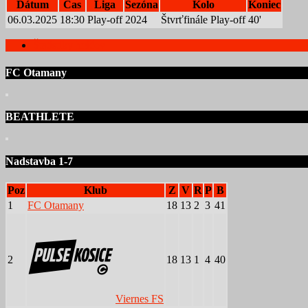
Dátum
Čas
Liga
Sezóna
Kolo
Koniec
06.03.2025
18:30
Play-off
2024
Štvrťfinále Play-off
40'
Štatistiky hráčov
FC Otamany
BEATHLETE
Nadstavba 1-7
Poz
Klub
Z
V
R
P
B
1
FC Otamany
18
13
2
3
41
2
18
13
1
4
40
Viernes FS