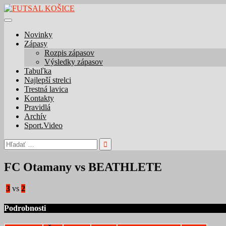
Skip
to
content
Novinky
Zápasy
Rozpis zápasov
Výsledky zápasov
Tabuľka
Najlepší strelci
Trestná lavica
Kontakty
Pravidlá
Archív
Sport.Video
Hľadať:
FC Otamany vs BEATHLETE
3
vs
2
Podrobnosti