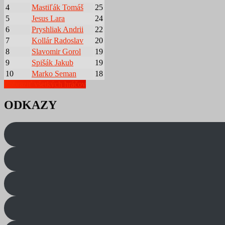
4
Mastiľák Tomáš
25
5
Jesus Lara
24
6
Pryshliak Andrii
22
7
Kollár Radoslav
20
8
Slavomir Gorol
19
9
Spišák Jakub
19
10
Marko Seman
18
Zobraziť všetkých hráčov
ODKAZY