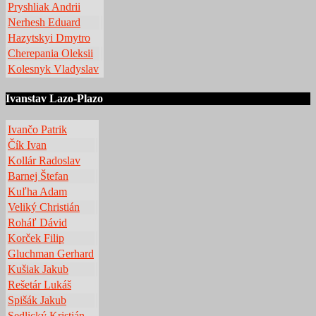
Pryshliak Andrii
Nerhesh Eduard
Hazytskyi Dmytro
Cherepania Oleksii
Kolesnyk Vladyslav
Ivanstav Lazo-Plazo
Ivančo Patrik
Čík Ivan
Kollár Radoslav
Barnej Štefan
Kuľha Adam
Veliký Christián
Roháľ Dávid
Korček Filip
Gluchman Gerhard
Kušiak Jakub
Rešetár Lukáš
Spišák Jakub
Sedlický Kristián