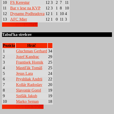
10
FS Kerestur
12
3
2
7
11
11
Bar v lese na KVP
12
3
1
8
10
12
Dynamo Podhradova
12
1
1
10
4
13
AFC Mier
12
1
0
11
3
Zobraziť celú tabuľku
Tabuľka strelcov
Pozícia
Hráč
1
Gluchman Gerhard
34
2
Jozef Kandrac
29
3
Frantisek Hornik
25
4
Mastiľák Tomáš
25
5
Jesus Lara
24
6
Pryshliak Andrii
22
7
Kollár Radoslav
20
8
Slavomir Gorol
19
9
Spišák Jakub
19
10
Marko Seman
18
Zobraziť všetkých hráčov