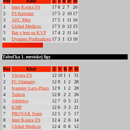
Poz
Klub
Z
V
R
P
B
1
Inter Kosice FS
17
8
2
7
26
2
FS Kerestur
17
5
2
10
17
3
AFC Mier
17
5
1
11
16
4
Global Medicos
17
5
0
12
15
5
Bar v lese na KVP
17
4
2
11
14
6
Dynamo Podhradova
17
3
1
13
10
Zobraziť celú tabuľku
Tabuľka 1. mestskej ligy
Poz
Klub
Z
V
R
P
B
1
Viernes FS
12
10
1
1
31
2
FC Otamany
12
9
1
2
28
3
Ivanstav Lazo-Plazo
12
9
1
2
28
4
Turkon
12
8
2
2
26
5
Athletico
12
7
0
5
21
6
KMP
12
6
3
3
21
7
PROVAR Team
12
5
2
5
17
8
Inter Kosice FS
12
4
2
6
14
9
Global Medicos
12
4
0
8
12