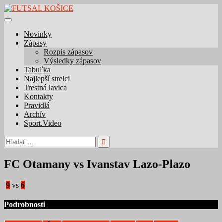
Skip
to
content
Novinky
Zápasy
Rozpis zápasov
Výsledky zápasov
Tabuľka
Najlepší strelci
Trestná lavica
Kontakty
Pravidlá
Archív
Sport.Video
Hľadať:
FC Otamany vs Ivanstav Lazo-Plazo
9
vs
6
Podrobnosti