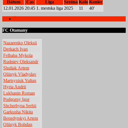
Dátum
Čas
Liga
Sezóna
Kolo
Koniec
12.01.2026
20:45
1. mestska liga
2025
11
40'
Štatistiky hráčov
FC Otamany
Nazarenko Oleksii
Derkach Ivan
Felbaba Mykola
Rudniev Oleksandr
Shuliak Artem
Oliinyk Vladyslav
Martsyniuk Yulian
Hyria Andrii
Lukhanin Roman
Podgorny Igor
Shcherbyna Serhii
Garkusha Nikita
Benedytskyi Artem
Oliinyk Bohdan