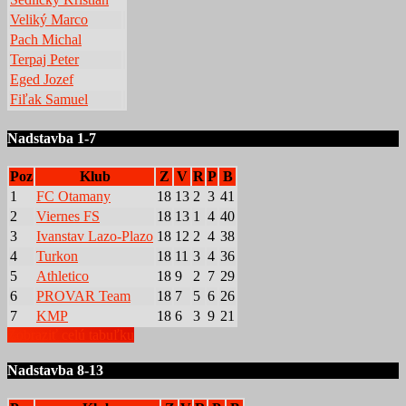
Veliký Marco
Pach Michal
Terpaj Peter
Eged Jozef
Fiľak Samuel
Nadstavba 1-7
Poz
Klub
Z
V
R
P
B
1
FC Otamany
18
13
2
3
41
2
Viernes FS
18
13
1
4
40
3
Ivanstav Lazo-Plazo
18
12
2
4
38
4
Turkon
18
11
3
4
36
5
Athletico
18
9
2
7
29
6
PROVAR Team
18
7
5
6
26
7
KMP
18
6
3
9
21
Zobraziť celú tabuľku
Nadstavba 8-13