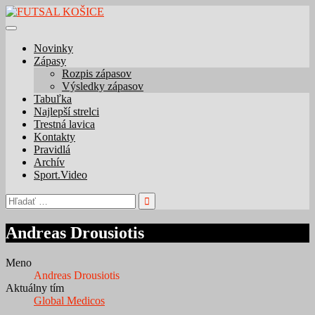
Skip
to
content
Novinky
Zápasy
Rozpis zápasov
Výsledky zápasov
Tabuľka
Najlepší strelci
Trestná lavica
Kontakty
Pravidlá
Archív
Sport.Video
Hľadať:
Andreas Drousiotis
Meno
Andreas Drousiotis
Aktuálny tím
Global Medicos