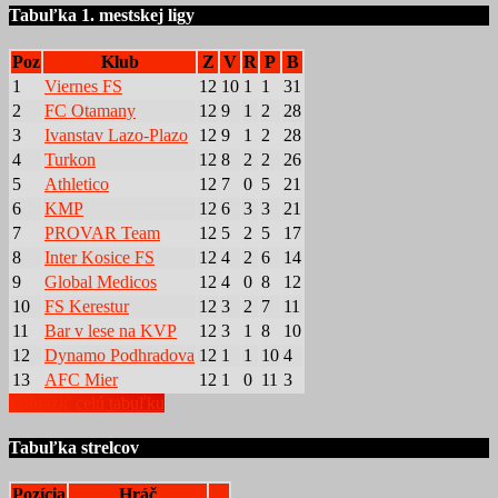
Tabuľka 1. mestskej ligy
Poz
Klub
Z
V
R
P
B
1
Viernes FS
12
10
1
1
31
2
FC Otamany
12
9
1
2
28
3
Ivanstav Lazo-Plazo
12
9
1
2
28
4
Turkon
12
8
2
2
26
5
Athletico
12
7
0
5
21
6
KMP
12
6
3
3
21
7
PROVAR Team
12
5
2
5
17
8
Inter Kosice FS
12
4
2
6
14
9
Global Medicos
12
4
0
8
12
10
FS Kerestur
12
3
2
7
11
11
Bar v lese na KVP
12
3
1
8
10
12
Dynamo Podhradova
12
1
1
10
4
13
AFC Mier
12
1
0
11
3
Zobraziť celú tabuľku
Tabuľka strelcov
Pozícia
Hráč