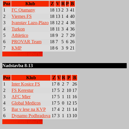
Poz
Klub
Z
V
R
P
B
1
FC Otamany
18
13
2
3
41
2
Viernes FS
18
13
1
4
40
3
Ivanstav Lazo-Plazo
18
12
2
4
38
4
Turkon
18
11
3
4
36
5
Athletico
18
9
2
7
29
6
PROVAR Team
18
7
5
6
26
7
KMP
18
6
3
9
21
Zobraziť celú tabuľku
Nadstavba 8-13
Poz
Klub
Z
V
R
P
B
1
Inter Kosice FS
17
8
2
7
26
2
FS Kerestur
17
5
2
10
17
3
AFC Mier
17
5
1
11
16
4
Global Medicos
17
5
0
12
15
5
Bar v lese na KVP
17
4
2
11
14
6
Dynamo Podhradova
17
3
1
13
10
Zobraziť celú tabuľku