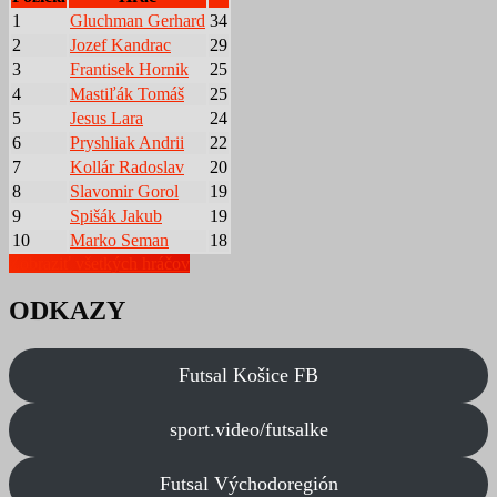
1
Gluchman Gerhard
34
2
Jozef Kandrac
29
3
Frantisek Hornik
25
4
Mastiľák Tomáš
25
5
Jesus Lara
24
6
Pryshliak Andrii
22
7
Kollár Radoslav
20
8
Slavomir Gorol
19
9
Spišák Jakub
19
10
Marko Seman
18
Zobraziť všetkých hráčov
ODKAZY
Futsal Košice FB
sport.video/futsalke
Futsal Východoregión