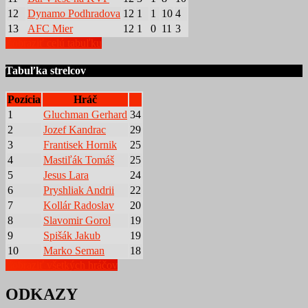
12
Dynamo Podhradova
12
1
1
10
4
13
AFC Mier
12
1
0
11
3
Zobraziť celú tabuľku
Tabuľka strelcov
Pozícia
Hráč
1
Gluchman Gerhard
34
2
Jozef Kandrac
29
3
Frantisek Hornik
25
4
Mastiľák Tomáš
25
5
Jesus Lara
24
6
Pryshliak Andrii
22
7
Kollár Radoslav
20
8
Slavomir Gorol
19
9
Spišák Jakub
19
10
Marko Seman
18
Zobraziť všetkých hráčov
ODKAZY