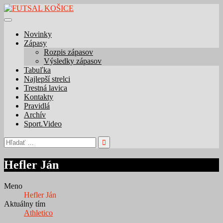
Skip
to
content
Novinky
Zápasy
Rozpis zápasov
Výsledky zápasov
Tabuľka
Najlepší strelci
Trestná lavica
Kontakty
Pravidlá
Archív
Sport.Video
Hľadať:
Hefler Ján
Meno
Hefler Ján
Aktuálny tím
Athletico