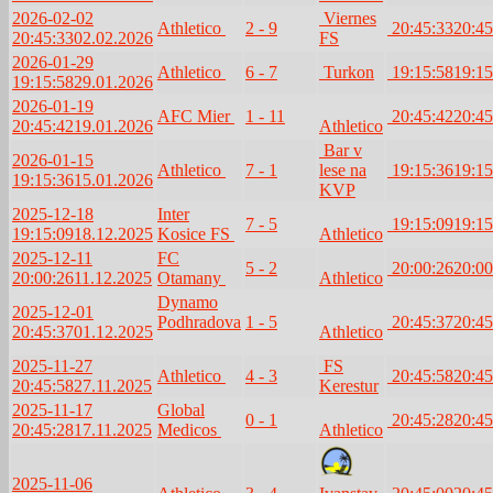
2026-02-02
Viernes
Athletico
2 - 9
20:45:33
20:45
20:45:33
02.02.2026
FS
2026-01-29
Athletico
6 - 7
Turkon
19:15:58
19:15
19:15:58
29.01.2026
2026-01-19
AFC Mier
1 - 11
20:45:42
20:45
20:45:42
19.01.2026
Athletico
Bar v
2026-01-15
Athletico
7 - 1
lese na
19:15:36
19:15
19:15:36
15.01.2026
KVP
2025-12-18
Inter
7 - 5
19:15:09
19:15
19:15:09
18.12.2025
Kosice FS
Athletico
2025-12-11
FC
5 - 2
20:00:26
20:00
20:00:26
11.12.2025
Otamany
Athletico
Dynamo
2025-12-01
Podhradova
1 - 5
20:45:37
20:45
20:45:37
01.12.2025
Athletico
2025-11-27
FS
Athletico
4 - 3
20:45:58
20:45
20:45:58
27.11.2025
Kerestur
2025-11-17
Global
0 - 1
20:45:28
20:45
20:45:28
17.11.2025
Medicos
Athletico
2025-11-06