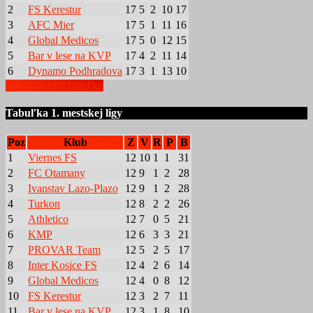
2
FS Kerestur
17
5
2
10
17
3
AFC Mier
17
5
1
11
16
4
Global Medicos
17
5
0
12
15
5
Bar v lese na KVP
17
4
2
11
14
6
Dynamo Podhradova
17
3
1
13
10
Zobraziť celú tabuľku
Tabuľka 1. mestskej ligy
Poz
Klub
Z
V
R
P
B
1
Viernes FS
12
10
1
1
31
2
FC Otamany
12
9
1
2
28
3
Ivanstav Lazo-Plazo
12
9
1
2
28
4
Turkon
12
8
2
2
26
5
Athletico
12
7
0
5
21
6
KMP
12
6
3
3
21
7
PROVAR Team
12
5
2
5
17
8
Inter Kosice FS
12
4
2
6
14
9
Global Medicos
12
4
0
8
12
10
FS Kerestur
12
3
2
7
11
11
Bar v lese na KVP
12
3
1
8
10