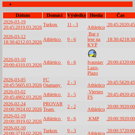
Zápasy
Dátum
Domáci
Výsledky
Hostia
Čas
2026-03-19
Turkon
11 - 3
20:45:20
20:45
20:45:20
19.03.2026
Athletico
Bar v
2026-03-12
Athletico
9 - 6
lese na
18:30:42
18:30
18:30:42
12.03.2026
KVP
2026-03-10
Athletico
6 - 6
Ivanstav
20:00:43
20:00
20:00:43
10.03.2026
Lazo-
Plazo
2026-03-05
FC
2 - 3
20:45:56
20:45
20:45:56
05.03.2026
Otamany
Athletico
2026-03-02
Viernes
Athletico
3 - 5
20:45:49
20:45
20:45:49
02.03.2026
FS
2026-02-24
PROVAR
2 - 2
20:00:39
20:00
20:00:39
24.02.2026
Team
Athletico
2026-02-19
Athletico
9 - 6
KMP
20:00:39
20:00
20:00:39
19.02.2026
2026-02-10
Turkon
9 - 3
20:00:37
20:00
20:00:37
10.02.2026
Athletico