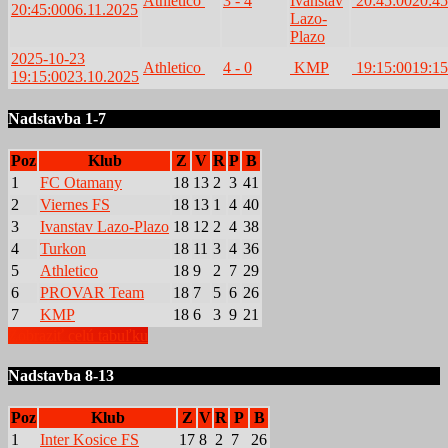
Athletico
3 - 4
Ivanstav
20:45:00
20:45
20:45:00
06.11.2025
Lazo-
Plazo
2025-10-23
Athletico
4 - 0
KMP
19:15:00
19:15
19:15:00
23.10.2025
Nadstavba 1-7
Poz
Klub
Z
V
R
P
B
1
FC Otamany
18
13
2
3
41
2
Viernes FS
18
13
1
4
40
3
Ivanstav Lazo-Plazo
18
12
2
4
38
4
Turkon
18
11
3
4
36
5
Athletico
18
9
2
7
29
6
PROVAR Team
18
7
5
6
26
7
KMP
18
6
3
9
21
Zobraziť celú tabuľku
Nadstavba 8-13
Poz
Klub
Z
V
R
P
B
1
Inter Kosice FS
17
8
2
7
26