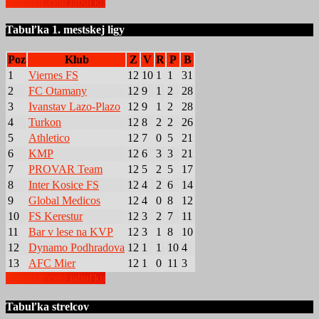
Zobraziť celú tabuľku
Tabuľka 1. mestskej ligy
Poz
Klub
Z
V
R
P
B
1
Viernes FS
12
10
1
1
31
2
FC Otamany
12
9
1
2
28
3
Ivanstav Lazo-Plazo
12
9
1
2
28
4
Turkon
12
8
2
2
26
5
Athletico
12
7
0
5
21
6
KMP
12
6
3
3
21
7
PROVAR Team
12
5
2
5
17
8
Inter Kosice FS
12
4
2
6
14
9
Global Medicos
12
4
0
8
12
10
FS Kerestur
12
3
2
7
11
11
Bar v lese na KVP
12
3
1
8
10
12
Dynamo Podhradova
12
1
1
10
4
13
AFC Mier
12
1
0
11
3
Zobraziť celú tabuľku
Tabuľka strelcov