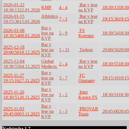
2026-01-22
Bar v lese
KMP
4 - 4
18:30:13
18:30
18:30:13
22.01.2026
na KVP
2026-01-15
Athletico
Bar v lese
7 - 1
19:15:36
19:15
19:15:36
15.01.2026
na KVP
Bar v
2026-01-08
FS
lese na
2 - 9
18:30:54
18:30
18:30:54
08.01.2026
Kerestur
KVP
Bar v
2025-12-18
lese na
1 - 11
Turkon
20:00:50
20:00
20:00:50
18.12.2025
KVP
2025-12-04
Global
Bar v lese
2 - 4
18:30:55
18:30
18:30:55
04.12.2025
Medicos
na KVP
Bar v
2025-11-27
FC
lese na
3 - 7
19:15:16
19:15
19:15:16
27.11.2025
Otamany
KVP
Bar v
2025-11-20
Inter
lese na
1 - 2
18:30:51
18:30
18:30:51
20.11.2025
Kosice FS
KVP
Bar v
2025-11-03
PROVAR
lese na
1 - 3
20:45:00
20:45
20:45:00
03.11.2025
Team
KVP
Nadstavba 1-7