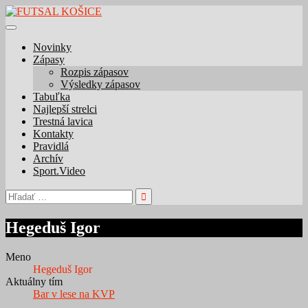
Skip
to
content
Novinky
Zápasy
Rozpis zápasov
Výsledky zápasov
Tabuľka
Najlepší strelci
Trestná lavica
Kontakty
Pravidlá
Archív
Sport.Video
Hľadať:
Hegeduš Igor
Meno
Hegeduš Igor
Aktuálny tím
Bar v lese na KVP