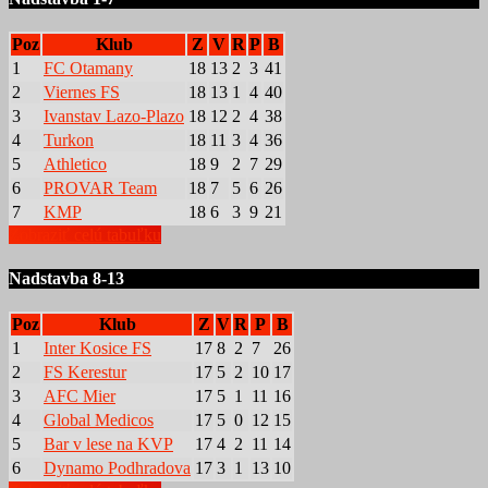
Poz
Klub
Z
V
R
P
B
1
FC Otamany
18
13
2
3
41
2
Viernes FS
18
13
1
4
40
3
Ivanstav Lazo-Plazo
18
12
2
4
38
4
Turkon
18
11
3
4
36
5
Athletico
18
9
2
7
29
6
PROVAR Team
18
7
5
6
26
7
KMP
18
6
3
9
21
Zobraziť celú tabuľku
Nadstavba 8-13
Poz
Klub
Z
V
R
P
B
1
Inter Kosice FS
17
8
2
7
26
2
FS Kerestur
17
5
2
10
17
3
AFC Mier
17
5
1
11
16
4
Global Medicos
17
5
0
12
15
5
Bar v lese na KVP
17
4
2
11
14
6
Dynamo Podhradova
17
3
1
13
10