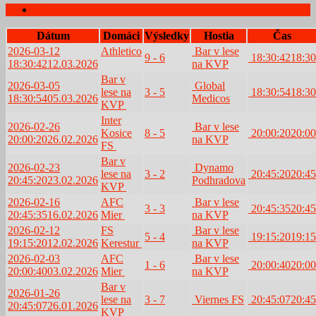
Zápasy
Dátum
Domáci
Výsledky
Hostia
Čas
2026-03-12
Athletico
Bar v lese
9 - 6
18:30:42
18:30
18:30:42
12.03.2026
na KVP
Bar v
2026-03-05
Global
lese na
3 - 5
18:30:54
18:30
18:30:54
05.03.2026
Medicos
KVP
Inter
2026-02-26
Bar v lese
Kosice
8 - 5
20:00:20
20:00
20:00:20
26.02.2026
na KVP
FS
Bar v
2026-02-23
Dynamo
lese na
3 - 2
20:45:20
20:45
20:45:20
23.02.2026
Podhradova
KVP
2026-02-16
AFC
Bar v lese
3 - 3
20:45:35
20:45
20:45:35
16.02.2026
Mier
na KVP
2026-02-12
FS
Bar v lese
5 - 4
19:15:20
19:15
19:15:20
12.02.2026
Kerestur
na KVP
2026-02-03
AFC
Bar v lese
1 - 6
20:00:40
20:00
20:00:40
03.02.2026
Mier
na KVP
Bar v
2026-01-26
lese na
3 - 7
Viernes FS
20:45:07
20:45
20:45:07
26.01.2026
KVP