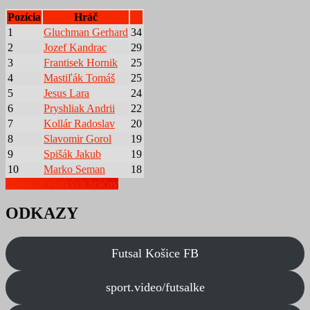
Pozícia
Hráč
1
Gluchman Gerhard
34
2
Jozef Kandrac
29
3
Frantisek Hornik
25
4
Mastiľák Tomáš
25
5
Jesus Lara
24
6
Pryshliak Andrii
22
7
Kollár Radoslav
20
8
Slavomir Gorol
19
9
Spišák Jakub
19
10
Marko Seman
18
Zobraziť všetkých hráčov
ODKAZY
Futsal Košice FB
sport.video/futsalke