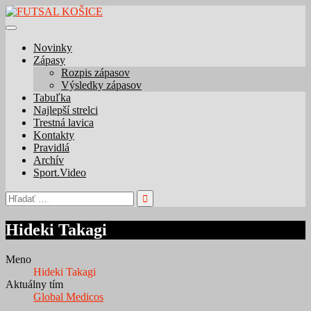
Skip
to
content
Novinky
Zápasy
Rozpis zápasov
Výsledky zápasov
Tabuľka
Najlepší strelci
Trestná lavica
Kontakty
Pravidlá
Archív
Sport.Video
Hľadať:
Hideki Takagi
Meno
Hideki Takagi
Aktuálny tím
Global Medicos