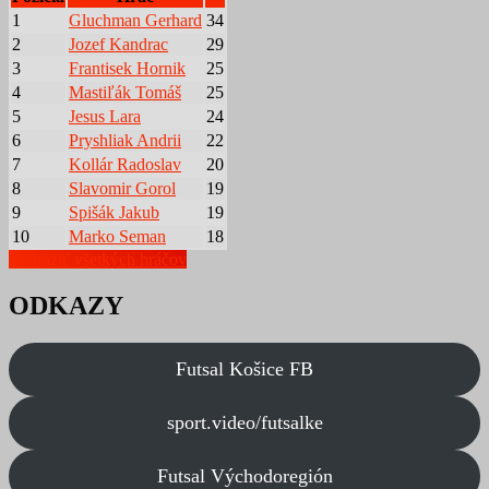
1
Gluchman Gerhard
34
2
Jozef Kandrac
29
3
Frantisek Hornik
25
4
Mastiľák Tomáš
25
5
Jesus Lara
24
6
Pryshliak Andrii
22
7
Kollár Radoslav
20
8
Slavomir Gorol
19
9
Spišák Jakub
19
10
Marko Seman
18
Zobraziť všetkých hráčov
ODKAZY
Futsal Košice FB
sport.video/futsalke
Futsal Východoregión