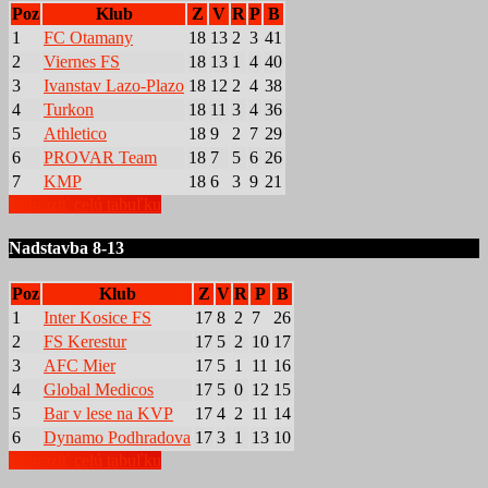
Poz
Klub
Z
V
R
P
B
1
FC Otamany
18
13
2
3
41
2
Viernes FS
18
13
1
4
40
3
Ivanstav Lazo-Plazo
18
12
2
4
38
4
Turkon
18
11
3
4
36
5
Athletico
18
9
2
7
29
6
PROVAR Team
18
7
5
6
26
7
KMP
18
6
3
9
21
Zobraziť celú tabuľku
Nadstavba 8-13
Poz
Klub
Z
V
R
P
B
1
Inter Kosice FS
17
8
2
7
26
2
FS Kerestur
17
5
2
10
17
3
AFC Mier
17
5
1
11
16
4
Global Medicos
17
5
0
12
15
5
Bar v lese na KVP
17
4
2
11
14
6
Dynamo Podhradova
17
3
1
13
10
Zobraziť celú tabuľku