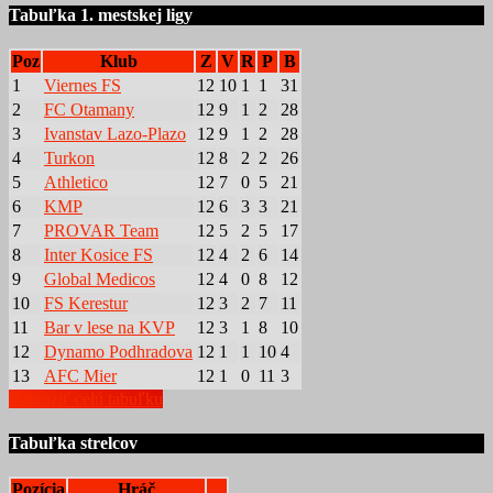
Tabuľka 1. mestskej ligy
Poz
Klub
Z
V
R
P
B
1
Viernes FS
12
10
1
1
31
2
FC Otamany
12
9
1
2
28
3
Ivanstav Lazo-Plazo
12
9
1
2
28
4
Turkon
12
8
2
2
26
5
Athletico
12
7
0
5
21
6
KMP
12
6
3
3
21
7
PROVAR Team
12
5
2
5
17
8
Inter Kosice FS
12
4
2
6
14
9
Global Medicos
12
4
0
8
12
10
FS Kerestur
12
3
2
7
11
11
Bar v lese na KVP
12
3
1
8
10
12
Dynamo Podhradova
12
1
1
10
4
13
AFC Mier
12
1
0
11
3
Zobraziť celú tabuľku
Tabuľka strelcov
Pozícia
Hráč