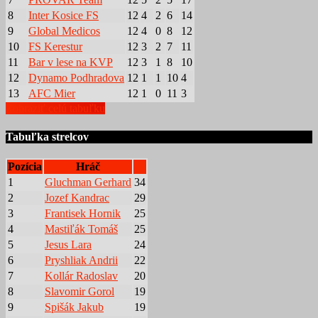
8
Inter Kosice FS
12
4
2
6
14
9
Global Medicos
12
4
0
8
12
10
FS Kerestur
12
3
2
7
11
11
Bar v lese na KVP
12
3
1
8
10
12
Dynamo Podhradova
12
1
1
10
4
13
AFC Mier
12
1
0
11
3
Zobraziť celú tabuľku
Tabuľka strelcov
Pozícia
Hráč
1
Gluchman Gerhard
34
2
Jozef Kandrac
29
3
Frantisek Hornik
25
4
Mastiľák Tomáš
25
5
Jesus Lara
24
6
Pryshliak Andrii
22
7
Kollár Radoslav
20
8
Slavomir Gorol
19
9
Spišák Jakub
19