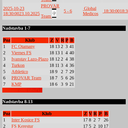
PROVAR
2025-10-23
Global
5 - 6
18:30:00
18:3
18:30:00
23.10.2025
Medicos
Team
Nadstavba 1-7
Poz
Klub
Z
V
R
P
B
1
FC Otamany
18
13
2
3
41
2
Viernes FS
18
13
1
4
40
3
Ivanstav Lazo-Plazo
18
12
2
4
38
4
Turkon
18
11
3
4
36
5
Athletico
18
9
2
7
29
6
PROVAR Team
18
7
5
6
26
7
KMP
18
6
3
9
21
Zobraziť celú tabuľku
Nadstavba 8-13
Poz
Klub
Z
V
R
P
B
1
Inter Kosice FS
17
8
2
7
26
2
FS Kerestur
17
5
2
10
17