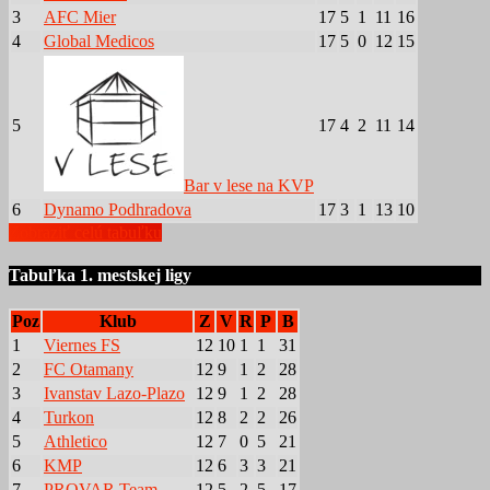
3
AFC Mier
17
5
1
11
16
4
Global Medicos
17
5
0
12
15
5
17
4
2
11
14
Bar v lese na KVP
6
Dynamo Podhradova
17
3
1
13
10
Zobraziť celú tabuľku
Tabuľka 1. mestskej ligy
Poz
Klub
Z
V
R
P
B
1
Viernes FS
12
10
1
1
31
2
FC Otamany
12
9
1
2
28
3
Ivanstav Lazo-Plazo
12
9
1
2
28
4
Turkon
12
8
2
2
26
5
Athletico
12
7
0
5
21
6
KMP
12
6
3
3
21
7
PROVAR Team
12
5
2
5
17