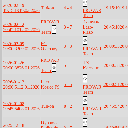
2026-02-19
Turkon
4 - 4
19:15:19
19:1
19:15:19
19.02.2026
PROVAR
Team
PROVAR
Ivanstav
2026-02-12
3 - 7
Lazo-
20:45:10
20:4
20:45:10
12.02.2026
Team
Plazo
2026-02-09
FC
3 - 3
20:00:33
20:0
20:00:33
09.02.2026
Otamany
PROVAR
Team
PROVAR
2026-01-26
FS
5 - 1
20:00:38
20:0
20:00:38
26.01.2026
Kerestur
Team
2026-01-12
Inter
5 - 5
20:00:51
20:0
20:00:51
12.01.2026
Kosice FS
PROVAR
Team
2026-01-08
Turkon
8 - 2
20:45:54
20:4
20:45:54
08.01.2026
PROVAR
Team
Dynamo
2025-12-18
Podhradova
2 - 7
18:30:56
18:3