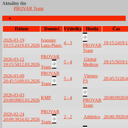
Aktuálny tím
PROVAR Team
Zápasy
Dátum
Domáci
Výsledky
Hostia
Čas
2026-03-19
Ivanstav
4 - 3
19:15:24
19:1
19:15:24
19.03.2026
Lazo-Plazo
PROVAR
Team
PROVAR
2026-03-12
Global
5 - 4
19:15:50
19:1
19:15:50
12.03.2026
Medicos
Team
PROVAR
2026-03-09
Viernes
5 - 4
20:45:51
20:4
20:45:51
09.03.2026
FS
Team
2026-03-03
KMP
2 - 4
20:00:09
20:0
20:00:09
03.03.2026
PROVAR
Team
PROVAR
2026-02-24
2 - 2
Athletico
20:00:39
20:0
20:00:39
24.02.2026
Team