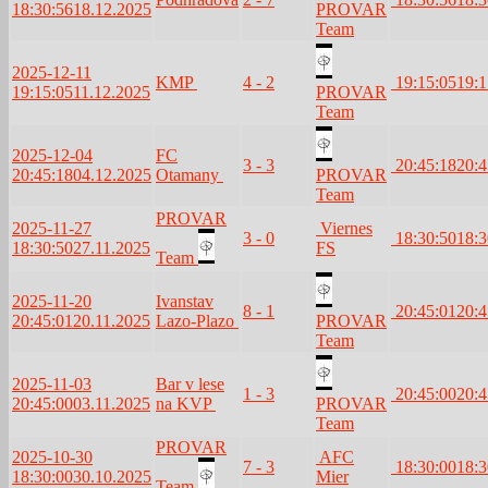
18:30:56
18.12.2025
PROVAR
Team
2025-12-11
KMP
4 - 2
19:15:05
19:1
19:15:05
11.12.2025
PROVAR
Team
2025-12-04
FC
3 - 3
20:45:18
20:4
20:45:18
04.12.2025
Otamany
PROVAR
Team
PROVAR
2025-11-27
Viernes
3 - 0
18:30:50
18:3
18:30:50
27.11.2025
FS
Team
2025-11-20
Ivanstav
8 - 1
20:45:01
20:4
20:45:01
20.11.2025
Lazo-Plazo
PROVAR
Team
2025-11-03
Bar v lese
1 - 3
20:45:00
20:4
20:45:00
03.11.2025
na KVP
PROVAR
Team
PROVAR
2025-10-30
AFC
7 - 3
18:30:00
18:3
18:30:00
30.10.2025
Mier
Team