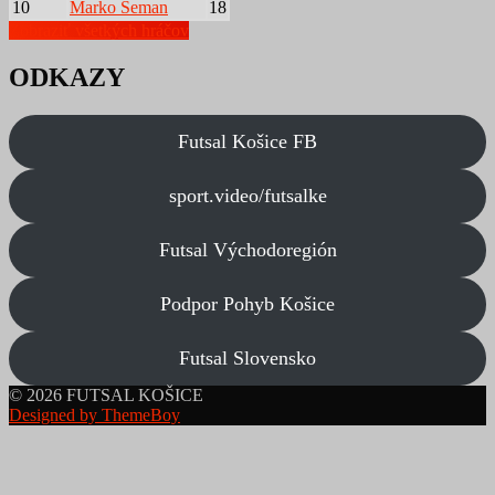
10
Marko Seman
18
Zobraziť všetkých hráčov
ODKAZY
Futsal Košice FB
sport.video/futsalke
Futsal Východoregión
Podpor Pohyb Košice
Futsal Slovensko
© 2026 FUTSAL KOŠICE
Designed by ThemeBoy