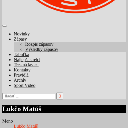
Novinky
Zápasy
Rozpis zápasov
Výsledky zápasov
Tabuľka
Najlepší strelci
Trestná lavica
Kontakty
Pravidlá
Archív
Sport.Video
Hľadať:
Lukčo Matúš
Meno
Lukčo Matúš