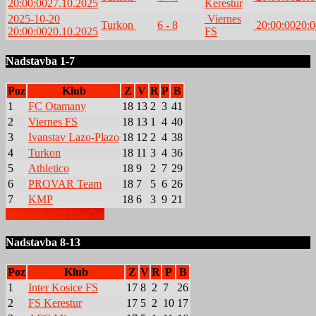
20:00:00
27.10.2025
Kerestur
2025-10-20
Viernes
Turkon
6 - 8
20:00:00
20:0
20:00:00
20.10.2025
FS
Nadstavba 1-7
Poz
Klub
Z
V
R
P
B
1
FC Otamany
18
13
2
3
41
2
Viernes FS
18
13
1
4
40
3
Ivanstav Lazo-Plazo
18
12
2
4
38
4
Turkon
18
11
3
4
36
5
Athletico
18
9
2
7
29
6
PROVAR Team
18
7
5
6
26
7
KMP
18
6
3
9
21
Zobraziť celú tabuľku
Nadstavba 8-13
Poz
Klub
Z
V
R
P
B
1
Inter Kosice FS
17
8
2
7
26
2
FS Kerestur
17
5
2
10
17