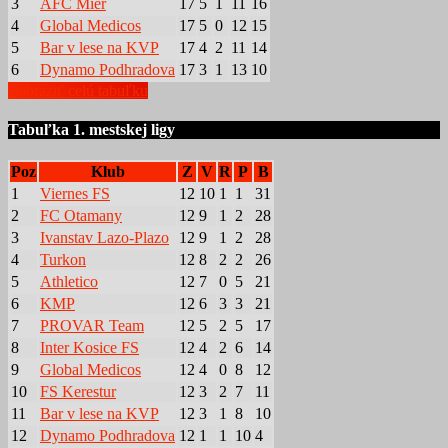
3
AFC Mier
17
5
1
11
16
4
Global Medicos
17
5
0
12
15
5
Bar v lese na KVP
17
4
2
11
14
6
Dynamo Podhradova
17
3
1
13
10
Zobraziť celú tabuľku
Tabuľka 1. mestskej ligy
Poz
Klub
Z
V
R
P
B
1
Viernes FS
12
10
1
1
31
2
FC Otamany
12
9
1
2
28
3
Ivanstav Lazo-Plazo
12
9
1
2
28
4
Turkon
12
8
2
2
26
5
Athletico
12
7
0
5
21
6
KMP
12
6
3
3
21
7
PROVAR Team
12
5
2
5
17
8
Inter Kosice FS
12
4
2
6
14
9
Global Medicos
12
4
0
8
12
10
FS Kerestur
12
3
2
7
11
11
Bar v lese na KVP
12
3
1
8
10
12
Dynamo Podhradova
12
1
1
10
4