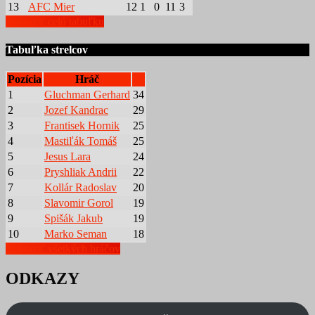
13
AFC Mier
12
1
0
11
3
Zobraziť celú tabuľku
Tabuľka strelcov
Pozícia
Hráč
1
Gluchman Gerhard
34
2
Jozef Kandrac
29
3
Frantisek Hornik
25
4
Mastiľák Tomáš
25
5
Jesus Lara
24
6
Pryshliak Andrii
22
7
Kollár Radoslav
20
8
Slavomir Gorol
19
9
Spišák Jakub
19
10
Marko Seman
18
Zobraziť všetkých hráčov
ODKAZY