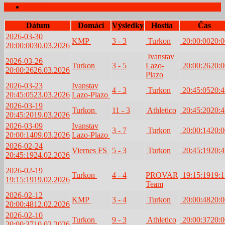
Zápasy
Dátum
Domáci
Výsledky
Hostia
Čas
2026-03-30
KMP
3 - 3
Turkon
20:00:00
20:0
20:00:00
30.03.2026
Ivanstav
2026-03-26
Turkon
3 - 5
Lazo-
20:00:26
20:0
20:00:26
26.03.2026
Plazo
2026-03-23
Ivanstav
4 - 3
Turkon
20:45:05
20:4
20:45:05
23.03.2026
Lazo-Plazo
2026-03-19
Turkon
11 - 3
Athletico
20:45:20
20:4
20:45:20
19.03.2026
2026-03-09
Ivanstav
3 - 7
Turkon
20:00:14
20:0
20:00:14
09.03.2026
Lazo-Plazo
2026-02-24
Viernes FS
5 - 3
Turkon
20:45:19
20:4
20:45:19
24.02.2026
2026-02-19
Turkon
4 - 4
PROVAR
19:15:19
19:1
19:15:19
19.02.2026
Team
2026-02-12
KMP
3 - 4
Turkon
20:00:48
20:0
20:00:48
12.02.2026
2026-02-10
Turkon
9 - 3
Athletico
20:00:37
20:0
20:00:37
10.02.2026