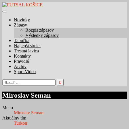
Skip
to
content
Novinky
Zápasy
Rozpis zápasov
Výsledky zápasov
Tabuľka
Najlepší strelci
Trestná lavica
Kontakty
Pravidlá
Archív
Sport.Video
Hľadať:
Miroslav Seman
Meno
Miroslav Seman
Aktuálny tím
Turkon