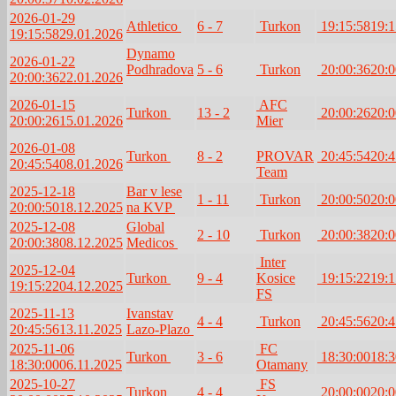
2026-01-29
Athletico
6 - 7
Turkon
19:15:58
19:1
19:15:58
29.01.2026
Dynamo
2026-01-22
Podhradova
5 - 6
Turkon
20:00:36
20:0
20:00:36
22.01.2026
2026-01-15
AFC
Turkon
13 - 2
20:00:26
20:0
20:00:26
15.01.2026
Mier
2026-01-08
Turkon
8 - 2
PROVAR
20:45:54
20:4
20:45:54
08.01.2026
Team
2025-12-18
Bar v lese
1 - 11
Turkon
20:00:50
20:0
20:00:50
18.12.2025
na KVP
2025-12-08
Global
2 - 10
Turkon
20:00:38
20:0
20:00:38
08.12.2025
Medicos
Inter
2025-12-04
Turkon
9 - 4
Kosice
19:15:22
19:1
19:15:22
04.12.2025
FS
2025-11-13
Ivanstav
4 - 4
Turkon
20:45:56
20:4
20:45:56
13.11.2025
Lazo-Plazo
2025-11-06
FC
Turkon
3 - 6
18:30:00
18:3
18:30:00
06.11.2025
Otamany
2025-10-27
FS
Turkon
4 - 4
20:00:00
20:0