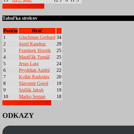
Zobraziť celú tabuľku
Tabuľka strelcov
Pozícia
Hráč
1
Gluchman Gerhard
34
2
Jozef Kandrac
29
3
Frantisek Hornik
25
4
Mastiľák Tomáš
25
5
Jesus Lara
24
6
Pryshliak Andrii
22
7
Kollár Radoslav
20
8
Slavomir Gorol
19
9
Spišák Jakub
19
10
Marko Seman
18
Zobraziť všetkých hráčov
ODKAZY