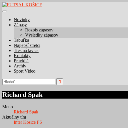
Skip
to
content
Novinky
Zápasy
Rozpis zápasov
Výsledky zápasov
Tabuľka
Najlepší strelci
Trestná lavica
Kontakty
Pravidlá
Archív
Sport.Video
Hľadať:
Richard Spak
Meno
Richard Spak
Aktuálny tím
Inter Kosice FS