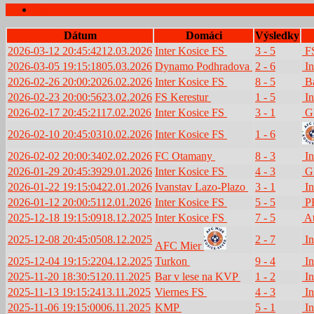
Zápasy
Dátum
Domáci
Výsledky
2026-03-12 20:45:42
12.03.2026
Inter Kosice FS
3 - 5
FS
2026-03-05 19:15:18
05.03.2026
Dynamo Podhradova
2 - 6
In
2026-02-26 20:00:20
26.02.2026
Inter Kosice FS
8 - 5
Ba
2026-02-23 20:00:56
23.02.2026
FS Kerestur
1 - 5
In
2026-02-17 20:45:21
17.02.2026
Inter Kosice FS
3 - 1
Gl
2026-02-10 20:45:03
10.02.2026
Inter Kosice FS
1 - 6
2026-02-02 20:00:34
02.02.2026
FC Otamany
8 - 3
In
2026-01-29 20:45:39
29.01.2026
Inter Kosice FS
4 - 3
Gl
2026-01-22 19:15:04
22.01.2026
Ivanstav Lazo-Plazo
3 - 1
In
2026-01-12 20:00:51
12.01.2026
Inter Kosice FS
5 - 5
P
2025-12-18 19:15:09
18.12.2025
Inter Kosice FS
7 - 5
At
2025-12-08 20:45:05
08.12.2025
2 - 7
In
AFC Mier
2025-12-04 19:15:22
04.12.2025
Turkon
9 - 4
In
2025-11-20 18:30:51
20.11.2025
Bar v lese na KVP
1 - 2
In
2025-11-13 19:15:24
13.11.2025
Viernes FS
4 - 3
In
2025-11-06 19:15:00
06.11.2025
KMP
5 - 1
In