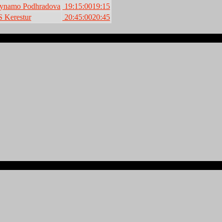
namo Podhradova
19:15:00
19:15
 Kerestur
20:45:00
20:45