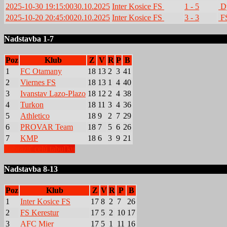
2025-10-30 19:15:00
30.10.2025
Inter Kosice FS
1 - 5
Dy
2025-10-20 20:45:00
20.10.2025
Inter Kosice FS
3 - 3
FS
Nadstavba 1-7
Poz
Klub
Z
V
R
P
B
1
FC Otamany
18
13
2
3
41
2
Viernes FS
18
13
1
4
40
3
Ivanstav Lazo-Plazo
18
12
2
4
38
4
Turkon
18
11
3
4
36
5
Athletico
18
9
2
7
29
6
PROVAR Team
18
7
5
6
26
7
KMP
18
6
3
9
21
Zobraziť celú tabuľku
Nadstavba 8-13
Poz
Klub
Z
V
R
P
B
1
Inter Kosice FS
17
8
2
7
26
2
FS Kerestur
17
5
2
10
17
3
AFC Mier
17
5
1
11
16