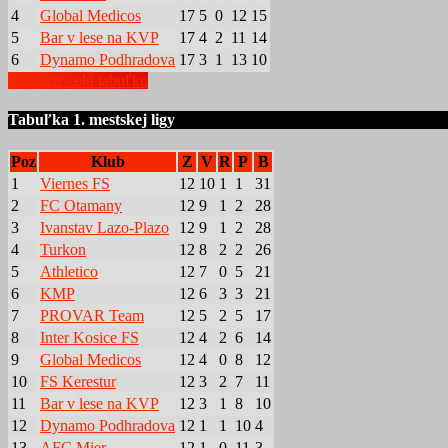
4
Global Medicos
17
5
0
12
15
5
Bar v lese na KVP
17
4
2
11
14
6
Dynamo Podhradova
17
3
1
13
10
Zobraziť celú tabuľku
Tabuľka 1. mestskej ligy
Poz
Klub
Z
V
R
P
B
1
Viernes FS
12
10
1
1
31
2
FC Otamany
12
9
1
2
28
3
Ivanstav Lazo-Plazo
12
9
1
2
28
4
Turkon
12
8
2
2
26
5
Athletico
12
7
0
5
21
6
KMP
12
6
3
3
21
7
PROVAR Team
12
5
2
5
17
8
Inter Kosice FS
12
4
2
6
14
9
Global Medicos
12
4
0
8
12
10
FS Kerestur
12
3
2
7
11
11
Bar v lese na KVP
12
3
1
8
10
12
Dynamo Podhradova
12
1
1
10
4
13
AFC Mier
12
1
0
11
3