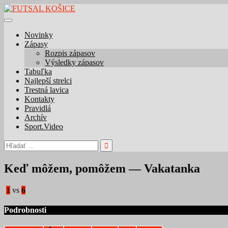
Skip
to
content
Novinky
Zápasy
Rozpis zápasov
Výsledky zápasov
Tabuľka
Najlepší strelci
Trestná lavica
Kontakty
Pravidlá
Archív
Sport.Video
Hľadať:
Keď môžem, pomôžem — Vakatanka
1
vs
6
Podrobnosti