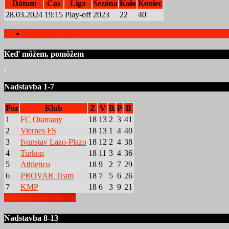
Dátum
Čas
Liga
Sezóna
Kolo
Koniec
28.03.2024
19:15
Play-off
2023
22
40'
Štatistiky hráčov
Keď môžem, pomôžem
Nadstavba 1-7
Poz
Klub
Z
V
R
P
B
1
FC Otamany
18
13
2
3
41
2
Viernes FS
18
13
1
4
40
3
Ivanstav Lazo-Plazo
18
12
2
4
38
4
Turkon
18
11
3
4
36
5
Athletico
18
9
2
7
29
6
PROVAR Team
18
7
5
6
26
7
KMP
18
6
3
9
21
Zobraziť celú tabuľku
Nadstavba 8-13