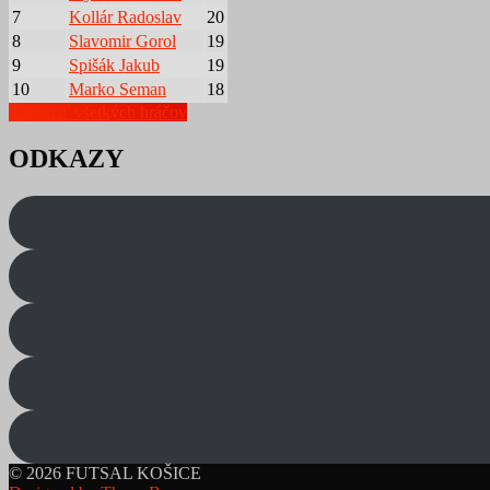
7
Kollár Radoslav
20
8
Slavomir Gorol
19
9
Spišák Jakub
19
10
Marko Seman
18
Zobraziť všetkých hráčov
ODKAZY
© 2026 FUTSAL KOŠICE