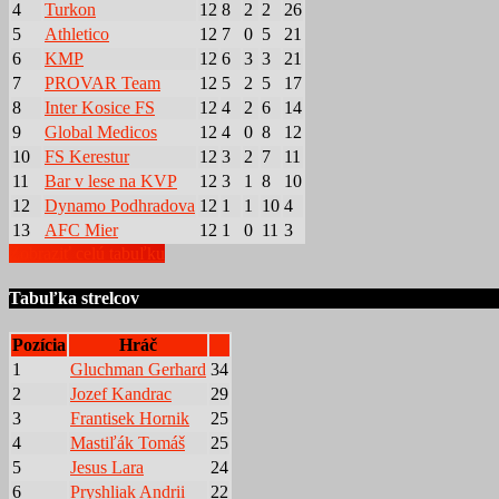
4
Turkon
12
8
2
2
26
5
Athletico
12
7
0
5
21
6
KMP
12
6
3
3
21
7
PROVAR Team
12
5
2
5
17
8
Inter Kosice FS
12
4
2
6
14
9
Global Medicos
12
4
0
8
12
10
FS Kerestur
12
3
2
7
11
11
Bar v lese na KVP
12
3
1
8
10
12
Dynamo Podhradova
12
1
1
10
4
13
AFC Mier
12
1
0
11
3
Zobraziť celú tabuľku
Tabuľka strelcov
Pozícia
Hráč
1
Gluchman Gerhard
34
2
Jozef Kandrac
29
3
Frantisek Hornik
25
4
Mastiľák Tomáš
25
5
Jesus Lara
24
6
Pryshliak Andrii
22