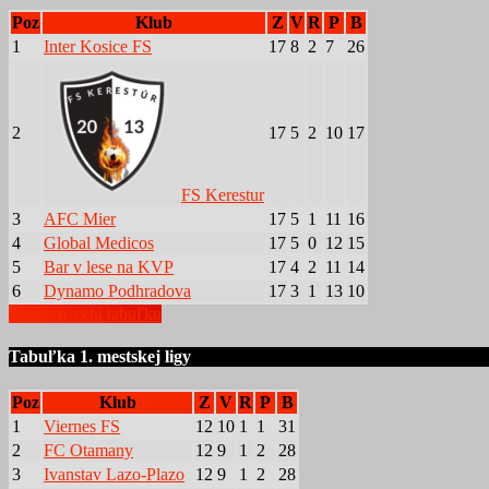
Poz
Klub
Z
V
R
P
B
1
Inter Kosice FS
17
8
2
7
26
2
17
5
2
10
17
FS Kerestur
3
AFC Mier
17
5
1
11
16
4
Global Medicos
17
5
0
12
15
5
Bar v lese na KVP
17
4
2
11
14
6
Dynamo Podhradova
17
3
1
13
10
Zobraziť celú tabuľku
Tabuľka 1. mestskej ligy
Poz
Klub
Z
V
R
P
B
1
Viernes FS
12
10
1
1
31
2
FC Otamany
12
9
1
2
28
3
Ivanstav Lazo-Plazo
12
9
1
2
28