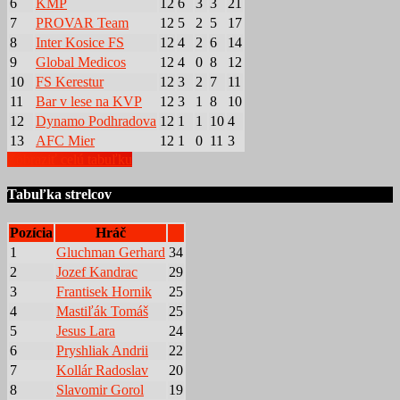
6
KMP
12
6
3
3
21
7
PROVAR Team
12
5
2
5
17
8
Inter Kosice FS
12
4
2
6
14
9
Global Medicos
12
4
0
8
12
10
FS Kerestur
12
3
2
7
11
11
Bar v lese na KVP
12
3
1
8
10
12
Dynamo Podhradova
12
1
1
10
4
13
AFC Mier
12
1
0
11
3
Zobraziť celú tabuľku
Tabuľka strelcov
Pozícia
Hráč
1
Gluchman Gerhard
34
2
Jozef Kandrac
29
3
Frantisek Hornik
25
4
Mastiľák Tomáš
25
5
Jesus Lara
24
6
Pryshliak Andrii
22
7
Kollár Radoslav
20
8
Slavomir Gorol
19