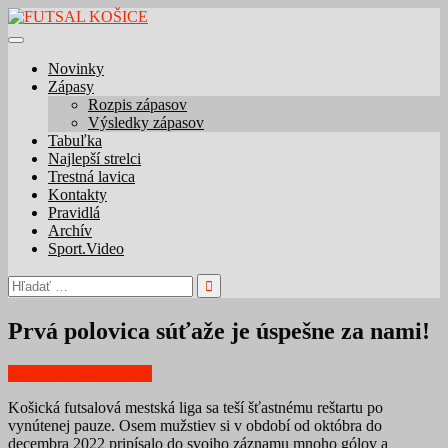
Skip
to
content
Novinky
Zápasy
Rozpis zápasov
Výsledky zápasov
Tabuľka
Najlepší strelci
Trestná lavica
Kontakty
Pravidlá
Archív
Sport.Video
Hľadať:
Prvá polovica súťaže je úspešne za nami!
06.01.2023
06.01.2023
Košická futsalová mestská liga sa teší šťastnému reštartu po
vynútenej pauze. Osem mužstiev si v období od októbra do
decembra 2022 pripísalo do svojho záznamu mnoho gólov a