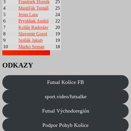
3
Frantisek Hornik
25
4
Mastiľák Tomáš
25
5
Jesus Lara
24
6
Pryshliak Andrii
22
7
Kollár Radoslav
20
8
Slavomir Gorol
19
9
Spišák Jakub
19
10
Marko Seman
18
Zobraziť všetkých hráčov
ODKAZY
Futsal Košice FB
sport.video/futsalke
Futsal Východoregión
Podpor Pohyb Košice