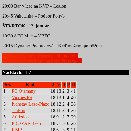
20:00 Bar v lese na KVP – Legion
20:45 Vakatanka – Podpor Pohyb
ŠTVRTOK | 12. január
19:30 AFC Mier – VBFC
20:15 Dynamo Podhradová – Keď môžem, pomôžem
Post
←
1. mestská liga odštartuje 24. októbra!
Vakatanka sa predstaví na pôde Prešova
→
navigation
Nadstavba 1-7
Poz
Klub
Z
V
R
P
B
1
FC Otamany
18
13
2
3
41
2
Viernes FS
18
13
1
4
40
3
Ivanstav Lazo-Plazo
18
12
2
4
38
4
Turkon
18
11
3
4
36
5
Athletico
18
9
2
7
29
6
PROVAR Team
18
7
5
6
26
7
KMP
18
6
3
9
21