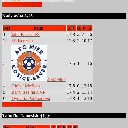
Zobraziť celú tabuľku
Nadstavba 8-13
Poz
Klub
Z
V
R
P
B
1
Inter Kosice FS
17
8
2
7
26
2
FS Kerestur
17
5
2
10
17
3
17
5
1
11
16
AFC Mier
4
Global Medicos
17
5
0
12
15
5
Bar v lese na KVP
17
4
2
11
14
6
Dynamo Podhradova
17
3
1
13
10
Zobraziť celú tabuľku
Tabuľka 1. mestskej ligy
Poz
Klub
Z
V
R
P
B