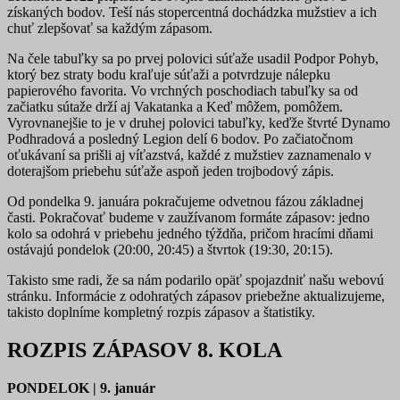
získaných bodov. Teší nás stopercentná dochádzka mužstiev a ich
chuť zlepšovať sa každým zápasom.
Na čele tabuľky sa po prvej polovici súťaže usadil Podpor Pohyb,
ktorý bez straty bodu kraľuje súťaži a potvrdzuje nálepku
papierového favorita. Vo vrchných poschodiach tabuľky sa od
začiatku sútaže drží aj Vakatanka a Keď môžem, pomôžem.
Vyrovnanejšie to je v druhej polovici tabuľky, keďže štvrté Dynamo
Podhradová a posledný Legion delí 6 bodov. Po začiatočnom
oťukávaní sa prišli aj víťazstvá, každé z mužstiev zaznamenalo v
doterajšom priebehu súťaže aspoň jeden trojbodový zápis.
Od pondelka 9. januára pokračujeme odvetnou fázou základnej
časti. Pokračovať budeme v zaužívanom formáte zápasov: jedno
kolo sa odohrá v priebehu jedného týždňa, pričom hracími dňami
ostávajú pondelok (20:00, 20:45) a štvrtok (19:30, 20:15).
Takisto sme radi, že sa nám podarilo opäť spojazdniť našu webovú
stránku. Informácie z odohratých zápasov priebežne aktualizujeme,
takisto doplníme kompletný rozpis zápasov a štatistiky.
ROZPIS ZÁPASOV 8. KOLA
PONDELOK | 9. január