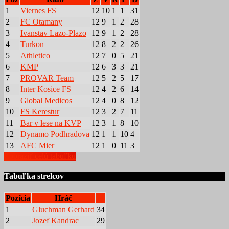
1
Viernes FS
12
10
1
1
31
2
FC Otamany
12
9
1
2
28
3
Ivanstav Lazo-Plazo
12
9
1
2
28
4
Turkon
12
8
2
2
26
5
Athletico
12
7
0
5
21
6
KMP
12
6
3
3
21
7
PROVAR Team
12
5
2
5
17
8
Inter Kosice FS
12
4
2
6
14
9
Global Medicos
12
4
0
8
12
10
FS Kerestur
12
3
2
7
11
11
Bar v lese na KVP
12
3
1
8
10
12
Dynamo Podhradova
12
1
1
10
4
13
AFC Mier
12
1
0
11
3
Zobraziť celú tabuľku
Tabuľka strelcov
Pozícia
Hráč
1
Gluchman Gerhard
34
2
Jozef Kandrac
29